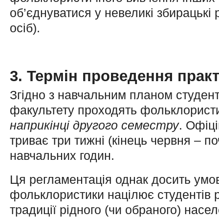
об’єднуватися у невеликі збирацькі 
осіб).
3. Термін проведення прак
Згідно з навчальним планом студент
факультету проходять фольклористи
наприкінці другого семестру
. Офіц
триває три тижні (кінець червня – п
навчальних годин.
Ця регламентація однак досить умо
фольклористики націлює студентів 
традиції рідного (чи обраного) насе