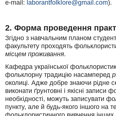
e-mail:
laborantfolklore@gmail.com
).
2. Форма проведення прак
Згідно з навчальним планом студент
факультету проходять фольклорист
місцем проживання
.
Кафедра української фольклористик
фольклорну традицію насамперед
р
околиці. Адже добре знаючи рідне с
виконати ґрунтовні і якісні записи 
необхідності, можуть записувати ф
пункту, але й будь-якого іншого на т
фольклористичного вивчення інших 