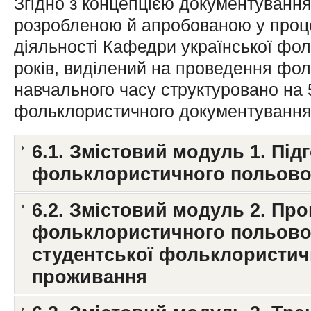
Згідно з концепцією документування
розробленою й апробованою у проце
діяльності Кафедри української фо
років, виділений на проведення фол
навчального часу структурова­но на
фольклористичного документування
6.1. Змістовий модуль 1. Під
фольклористичного польовог
6.2. Змістовий модуль 2. Пр
фольклористичного польово
студент­ської фольклористич
проживання