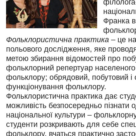
філолога-
націонал
Франка в
фольклор
Фольклористична практика
– це н
польового дослідження, яке провод
метою збирання відомостей про по­б
фольклорний репертуар населеного п
фольклору; обрядовий, побутовий і 
функціонування фольклору.
Фольклористична практика дає студ
можливість безпосередньо пізнати о
національної культури – фольклорну
студенти розкривають для себе спе
фольклору, вчаться практично засто