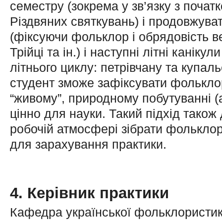
семестру (зокрема у зв’язку з почат
Різдвяних святкувань) і продовжува
(фіксуючи фольклор і обрядовість ве
Трійці та ін.) і наступні літні канік
літнього циклу: петрівчану та купал
студент зможе зафіксувати фольклор
“живому”, природному побутуванні (
цінно для науки. Такий підхід також 
робочій атмосфері зібрати фольклор
для зарахування практики.
4. Керівник практики
Кафедра української фольклористики