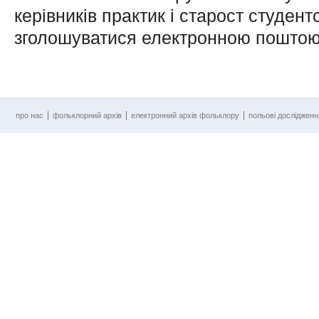
керівників практик і старост студент
зголошуватися електронною поштою
про нас
фольклорний архів
електронний архів фольклору
польові досліджен