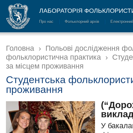
ЛАБОРАТОРІЯ ФОЛЬКЛОРИСТ
Про нас
Фольклорний архів
Електронний
Головна
›
Польові дослідження фо
фольклористична практика
›
Студе
за місцем проживання
Студентська фольклористи
проживання
(“Доро
виклад
У бакала