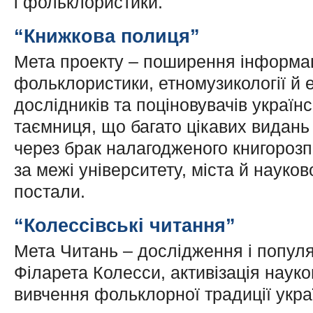
і фольклористики.
“Книжкова полиця”
Мета проекту
– поширення інформаці
фольклористики, етномузикології й 
дослідників та поціновувачів україн
таємниця, що багато цікавих видань
через брак налагодженого книгороз
за межі університету, міста й науко
постали.
“Колессівські читання”
Мета Читань – дослідження і попул
Філарета Колесси, активізація наук
вивчення фольклорної традиції укра