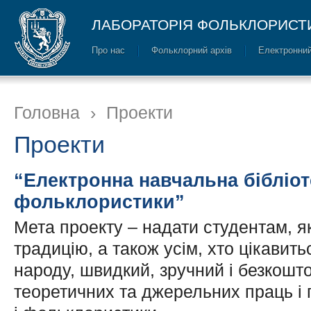
ЛАБОРАТОРІЯ ФОЛЬКЛОРИСТ
Про нас
Фольклорний архів
Електронний
Головна
›
Проекти
Проекти
“Е
лектронна навчальна бібліот
фольклористики”
Мета проекту – надати студентам, я
традицію, а також усім, хто цікавит
народу, швидкий, зручний і безкош
теоретичних та джерельних праць і 