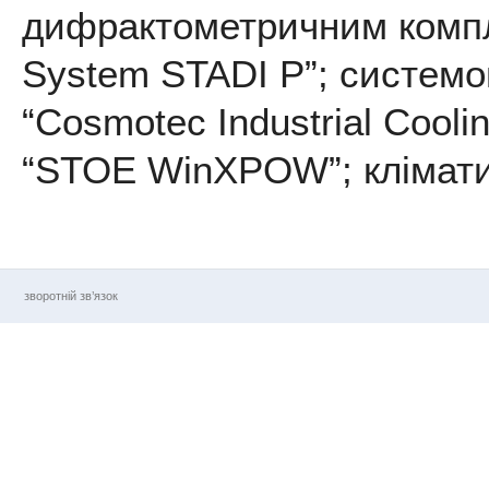
дифрактометричним компле
System STADI P”; системо
“Cosmotec Industrial Coo
“STOE WinXPOW”; клімати
зворотній зв’язок