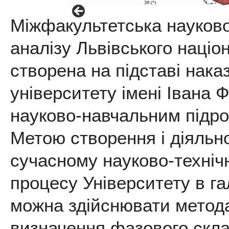
Міжфакультетська науково
аналізу Львівського націо
створена на підставі нака
університету імені Івана 
науково-навчальним підро
Метою створення і діяльн
сучасному науково-технічн
процесу Університету в га
можна здійснювати метода
визначення фазового склад