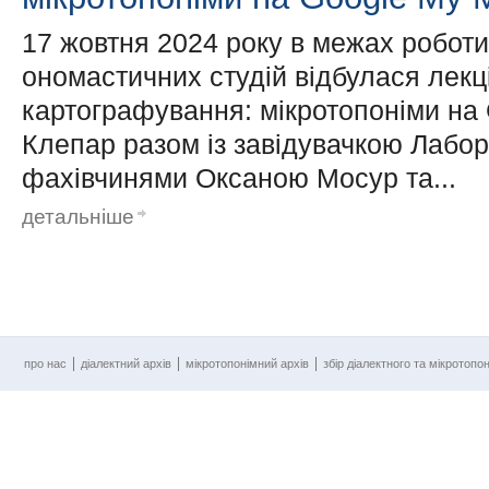
17 жовтня 2024 року в межах роботи
ономастичних студій відбулася лекці
картографування: мікротопоніми на 
Клепар разом із завідувачкою Лабор
фахівчинями Оксаною Мосур та...
детальніше
про нас
діалектний архів
мікротопонімний архів
збір діалектного та мікротопо