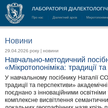
ЛАБОРАТОРІЯ ДІАЛЕКТОЛОГІ
Про нас
Діалектний архів
Мікротопонімн
Новини
29.04.2026 року |
новини
Навчально-методичний посіб
«Мікротопоніміка: традиції т
У навчальному посібнику Наталії С
традиції та перспективи» академічні
поєднано з інноваційними освітніми
комплексне висвітлення семантични
локальних географічних назв крізь п